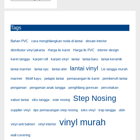
Tags
Bahan PVC
cara menghilangkan noda di lantai
desain interior
distributor vinyl jakarta
Harga lis karet
Harga lis PVC
interior design
karet tangga
karpet roll
karpet vinyl
lantai
lantai baru
lantai keramik
lantai vinyl
lantai marmer
lantai spc
lantai ubin
Lis tangga murah
marmer
Motif kayu
pelapis lantai
pemasangan lis karet
pembersih lantai
pengaman
pengaman anak tangga
penghilang goresan
percetakan
Step Nosing
sabun lantai
siku tangga
stair nosing
supplier vinyl
tips pemasangan step nosing
toko vinyl
trap tangga
ubin
vinyl murah
vinyl anti bakteri
vinyl interior
wall covering