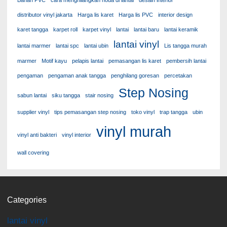
Bahan PVC
cara menghilangkan noda di lantai
desain interior
distributor vinyl jakarta
Harga lis karet
Harga lis PVC
interior design
karet tangga
karpet roll
karpet vinyl
lantai
lantai baru
lantai keramik
lantai vinyl
lantai marmer
lantai spc
lantai ubin
Lis tangga murah
marmer
Motif kayu
pelapis lantai
pemasangan lis karet
pembersih lantai
pengaman
pengaman anak tangga
penghilang goresan
percetakan
Step Nosing
sabun lantai
siku tangga
stair nosing
supplier vinyl
tips pemasangan step nosing
toko vinyl
trap tangga
ubin
vinyl murah
vinyl anti bakteri
vinyl interior
wall covering
Categories
lantai vinyl