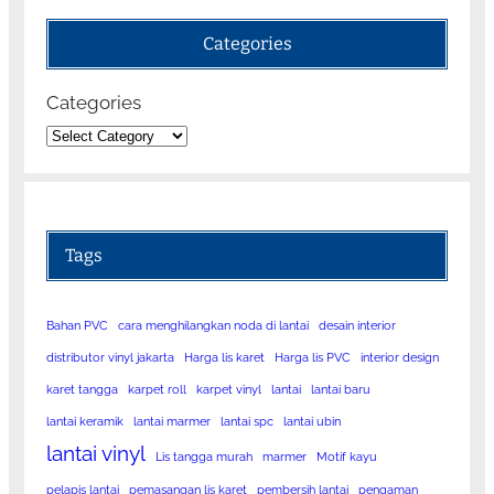
Categories
Categories
Tags
Bahan PVC
cara menghilangkan noda di lantai
desain interior
distributor vinyl jakarta
Harga lis karet
Harga lis PVC
interior design
karet tangga
karpet roll
karpet vinyl
lantai
lantai baru
lantai keramik
lantai marmer
lantai spc
lantai ubin
lantai vinyl
Lis tangga murah
marmer
Motif kayu
pelapis lantai
pemasangan lis karet
pembersih lantai
pengaman