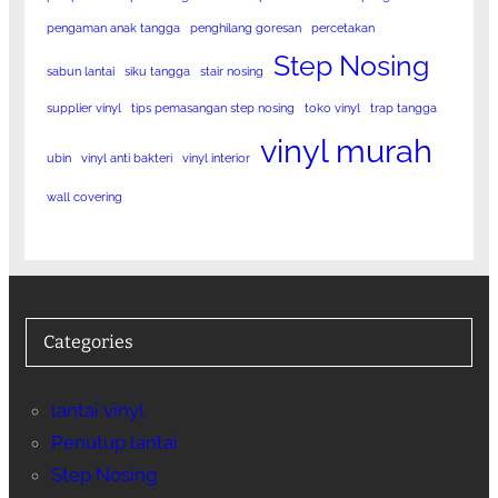
pengaman anak tangga
penghilang goresan
percetakan
Step Nosing
sabun lantai
siku tangga
stair nosing
supplier vinyl
tips pemasangan step nosing
toko vinyl
trap tangga
vinyl murah
ubin
vinyl anti bakteri
vinyl interior
wall covering
Categories
lantai vinyl
Penutup lantai
Step Nosing