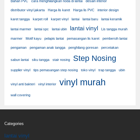
Bahan PVC
cara menghilangkan noda di lantai
desain interior
distributor vinyl jakarta
Harga lis karet
Harga lis PVC
interior design
karet tangga
karpet roll
karpet vinyl
lantai
lantai baru
lantai keramik
lantai vinyl
lantai marmer
lantai spc
lantai ubin
Lis tangga murah
marmer
Motif kayu
pelapis lantai
pemasangan lis karet
pembersih lantai
pengaman
pengaman anak tangga
penghilang goresan
percetakan
Step Nosing
sabun lantai
siku tangga
stair nosing
supplier vinyl
tips pemasangan step nosing
toko vinyl
trap tangga
ubin
vinyl murah
vinyl anti bakteri
vinyl interior
wall covering
Categories
lantai vinyl