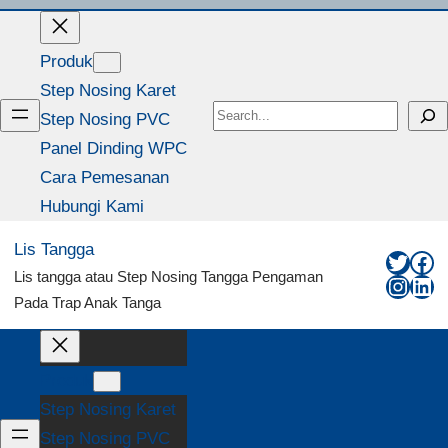
Produk
Step Nosing Karet
Search
Step Nosing PVC
Panel Dinding WPC
Cara Pemesanan
Hubungi Kami
Lis Tangga
Twitte
Fa
Lis tangga atau Step Nosing Tangga Pengaman
Insta
Lin
Pada Trap Anak Tanga
Produk
Step Nosing Karet
Step Nosing PVC